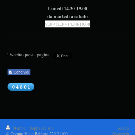
Lunedi 14.30-19.00
da martedi a sabato
9.30/12.30-14.30/19.00
Tweetta questa pagina
Condividi
Stampa
|
Mappa del sito
Accedi
© Oceano Viale Belforte 229 21100
Vista web